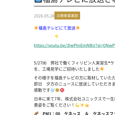
2026.05.28
北関東事業部
福島テレビにて放送
https://youtu.be/3IwPtnEmNBU?si=QNw
5/27㈬ 弊社で働くフィリピン人実習生❝ケ
を、工場見学にご招待いたしました
その様子を福島テレビの方に取材していた
即日 夕方のニュースに放送していただき
感動です
日本に来て7年、株式会社ユニックスで一生
勇姿をご覧ください！
PM1：00 ケネッス ＆ ケネッス