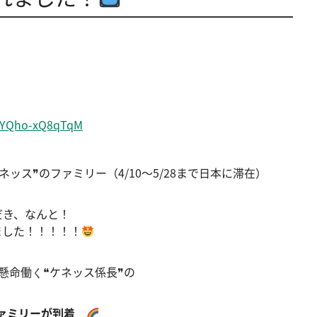
PYQho-xQ8qTqM
ネッス❞のファミリー（4/10～5/28まで日本に滞在）
だき、なんと！
ました！！！！！
懸命働く❝ケネッス係長❞の
ファミリーが到着