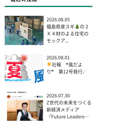
2026.08.05
福島県産スギ
の２
Ｘ４材のよる住宅の
モックア...
2026.08.01
社報 ❝風だよ
り❞ 第12号発行☄
2026.07.30
Z世代の未来をつくる
新経済メディア
『Future Leaders
Hu...