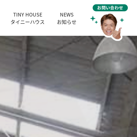
TINY HOUSE
NEWS
タイニーハウス
お知らせ